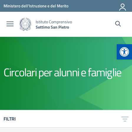
Vai ai contenuti
Vai al menu di navigazione
Vai al footer
Ministero dell'Istruzione e del Merito
Istituto Comprensivo
Settimo San Pietro
Apr
Circolari per alunni e famiglie
FILTRI