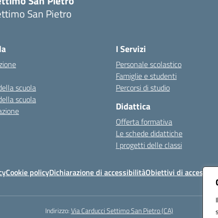
ettimo San Pietro
ttimo San Pietro
Visita la pagina iniziale della scuola
la
I Servizi
zione
Personale scolastico
Famiglie e studenti
della scuola
Percorsi di studio
della scuola
Didattica
azione
Offerta formativa
Le schede didattiche
I progetti delle classi
cy
Cookie policy
Dichiarazione di accessibilità
Obiettivi di accessibil
Indirizzo:
Via Carducci Settimo San Pietro (CA)