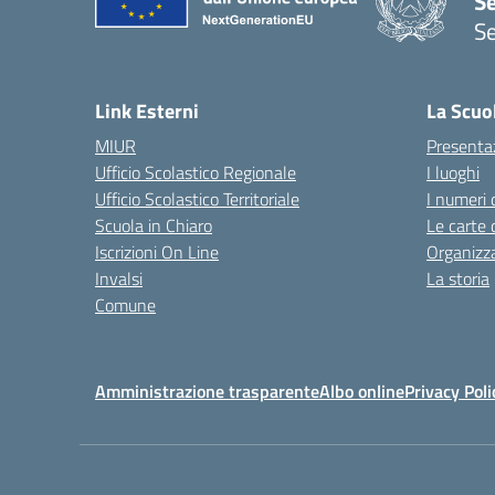
S
Se
— 
Link Esterni
La Scuo
MIUR
Presenta
Ufficio Scolastico Regionale
I luoghi
Ufficio Scolastico Territoriale
I numeri 
Scuola in Chiaro
Le carte 
Iscrizioni On Line
Organizz
Invalsi
La storia
Comune
Amministrazione trasparente
Albo online
Privacy Poli