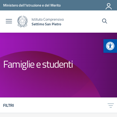
Vai ai contenuti
Vai al menu di navigazione
Vai al footer
Ministero dell'Istruzione e del Merito
Istituto Comprensivo
Settimo San Pietro
Apr
Famiglie e studenti
FILTRI