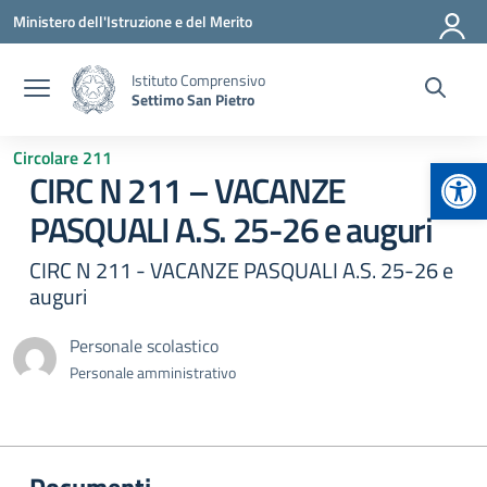
Vai ai contenuti
Vai al menu di navigazione
Vai al footer
Ministero dell'Istruzione e del Merito
Istituto Comprensivo
Settimo San Pietro
Circolare 211
Apr
CIRC N 211 – VACANZE
PASQUALI A.S. 25-26 e auguri
CIRC N 211 - VACANZE PASQUALI A.S. 25-26 e
auguri
Personale scolastico
Personale amministrativo