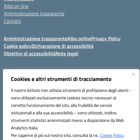
Albo on line
Amministrazione trasparente
Contatti
Amministrazione trasparente
Albo online
Privacy Policy
Cookie policy
Dichiarazione di accessibilità
Obiettivi di accessibilità
Note legali
Indirizzo:
Cookies e altri strumenti di tracciamento
Via Carducci Settimo San Pietro (CA)
Centralino:
070 767356
Email:
CAIC84700T@istruzione.it
Il nostro Istituto non utilizza strumenti di profilazione degli utenti -
Posta elettronica certificata (PEC):
CAIC84700T@pec.istruzione.it
sono utilizzati esclusivamente cookies tecnici necessari al
Codice fiscale: 92105840927
corretto funzionamento del sito, alla fruibilità dei servizi
Codice meccanografico:
CAIC84700T
istituzionali e alla sua accessibilità – sono utilizzati, inoltre,
strumenti statistici anonimizzati messi a disposizione da Web
Analytics Italia.
Hosting & Powered by 3D Solution S.r.l.
Per saperne di più sul nostro sito, consulta la ns.
Cookie Policy.