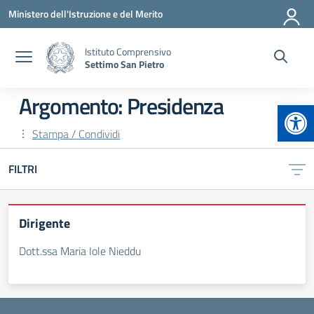
Vai ai contenuti
Vai al menu di navigazione
Vai al footer
Ministero dell'Istruzione e del Merito
Istituto Comprensivo
Settimo San Pietro
Argomento: Presidenza
Apr
Stampa / Condividi
FILTRI
Dirigente
Dott.ssa Maria Iole Nieddu