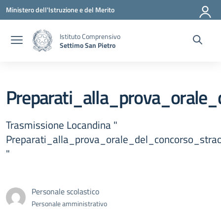
Vai ai contenuti
Vai al menu di navigazione
Vai al footer
Ministero dell'Istruzione e del Merito
Istituto Comprensivo
Settimo San Pietro
Preparati_alla_prova_orale
Trasmissione Locandina "
Preparati_alla_prova_orale_del_concorso_stra
"
Personale scolastico
Personale amministrativo