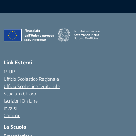
Istituto Comprensivo
Settimo San Pietro
Settimo San Pietro
— Visita la pagina iniziale della scuola
Link Esterni
MIUR
Ufficio Scolastico Regionale
Ufficio Scolastico Territoriale
Scuola in Chiaro
Iscrizioni On Line
Invalsi
Comune
La Scuola