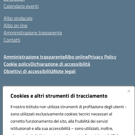
Calendario eventi
Albo sindacale
Albo on line
Amministrazione trasparente
Contatti
Amministrazione trasparente
Albo online
Privacy Policy
Cookie policy
Dichiarazione di accessibilità
Obiettivi di accessibilità
Note legali
Indirizzo:
Cookies e altri strumenti di tracciamento
Via Carducci Settimo San Pietro (CA)
Centralino:
070 767356
Email:
CAIC84700T@istruzione.it
Il nostro Istituto non utilizza strumenti di profilazione degli utenti -
Posta elettronica certificata (PEC):
CAIC84700T@pec.istruzione.it
sono utilizzati esclusivamente cookies tecnici necessari al
Codice fiscale: 92105840927
corretto funzionamento del sito, alla fruibilità dei servizi
Codice meccanografico:
CAIC84700T
istituzionali e alla sua accessibilità – sono utilizzati, inoltre,