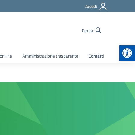
Accedi
Cerca
Apr
on line
Amministrazione trasparente
Contatti