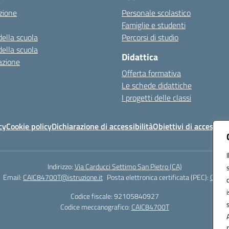
zione
Personale scolastico
Famiglie e studenti
della scuola
Percorsi di studio
della scuola
Didattica
azione
Offerta formativa
Le schede didattiche
I progetti delle classi
cy
Cookie policy
Dichiarazione di accessibilità
Obiettivi di accessibil
Indirizzo:
Via Carducci Settimo San Pietro (CA)
Email:
CAIC84700T@istruzione.it
Posta elettronica certificata (PEC):
CAIC8
Codice fiscale: 92105840927
Codice meccanografico:
CAIC84700T