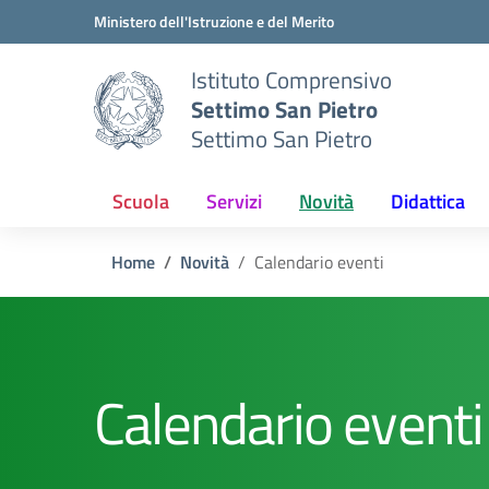
Vai ai contenuti
Vai al menu di navigazione
Vai al footer
Ministero dell'Istruzione e del Merito
Istituto Comprensivo
Settimo San Pietro
Settimo San Pietro
Scuola
Servizi
Novità
Didattica
Home
Novità
Calendario eventi
Calendario eventi