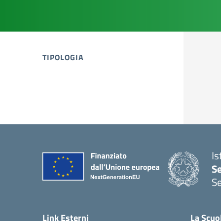
TIPOLOGIA
tipologia di articoli
Is
S
Se
— 
Link Esterni
La Scuo