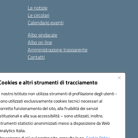
Le notizie
Le circolari
Calendario eventi
Albo sindacale
Albo on line
Amministrazione trasparente
Contatti
ità
Note legali
Cookies e altri strumenti di tracciamento
Il nostro Istituto non utilizza strumenti di profilazione degli utenti -
sono utilizzati esclusivamente cookies tecnici necessari al
4700T@pec.istruzione.it
corretto funzionamento del sito, alla fruibilità dei servizi
istituzionali e alla sua accessibilità – sono utilizzati, inoltre,
strumenti statistici anonimizzati messi a disposizione da Web
Analytics Italia.
Per saperne di più sul nostro sito, consulta la ns.
Cookie Policy.