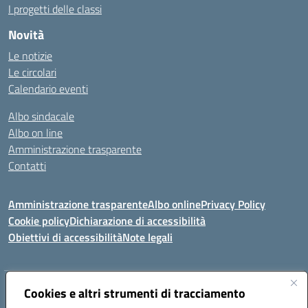
I progetti delle classi
Novità
Le notizie
Le circolari
Calendario eventi
Albo sindacale
Albo on line
Amministrazione trasparente
Contatti
Amministrazione trasparente
Albo online
Privacy Policy
Cookie policy
Dichiarazione di accessibilità
Obiettivi di accessibilità
Note legali
Indirizzo:
Cookies e altri strumenti di tracciamento
Via Carducci Settimo San Pietro (CA)
Centralino:
070 767356
Email:
CAIC84700T@istruzione.it