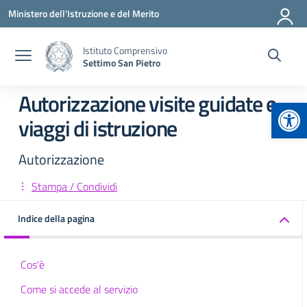
Vai ai contenuti
Vai al menu di navigazione
Vai al footer
Ministero dell'Istruzione e del Merito
Istituto Comprensivo
Settimo San Pietro
Autorizzazione visite guidate e
Apr
viaggi di istruzione
Autorizzazione
Stampa / Condividi
Indice della pagina
Cos'è
Come si accede al servizio