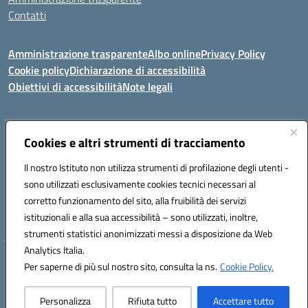
Contatti
Amministrazione trasparente
Albo online
Privacy Policy
Cookie policy
Dichiarazione di accessibilità
Obiettivi di accessibilità
Note legali
Indirizzo:
Cookies e altri strumenti di tracciamento
Via Carducci Settimo San Pietro (CA)
Centralino:
070 767356
Email:
CAIC84700T@istruzione.it
Il nostro Istituto non utilizza strumenti di profilazione degli utenti -
Posta elettronica certificata (PEC):
CAIC84700T@pec.istruzione.it
sono utilizzati esclusivamente cookies tecnici necessari al
Codice fiscale: 92105840927
corretto funzionamento del sito, alla fruibilità dei servizi
Codice meccanografico:
CAIC84700T
istituzionali e alla sua accessibilità – sono utilizzati, inoltre,
strumenti statistici anonimizzati messi a disposizione da Web
Analytics Italia.
Hosting & Powered by 3D Solution S.r.l.
Per saperne di più sul nostro sito, consulta la ns.
Cookie Policy.
Concept & Design by Designers Italia
Personalizza
Rifiuta tutto
Accettare tutto