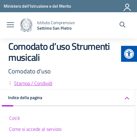
Vai ai contenuti
Vai al menu di navigazione
Vai al footer
Ministero dell'Istruzione e del Merito
Istituto Comprensivo
Settimo San Pietro
Comodato d’uso Strumenti
Apr
musicali
Comodato d'uso
Stampa / Condividi
Indice della pagina
Cos'è
Come si accede al servizio