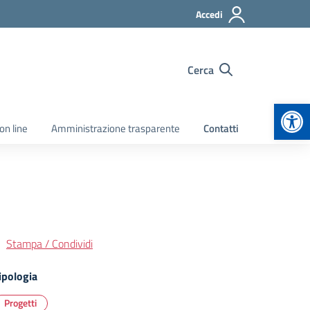
Accedi
Cerca
Apr
on line
Amministrazione trasparente
Contatti
Stampa / Condividi
ipologia
Progetti