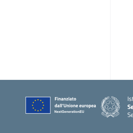
Is
S
Se
— 