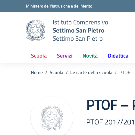
Vai ai contenuti
Vai al menu di navigazione
Vai al footer
Ministero dell'Istruzione e del Merito
Istituto Comprensivo
Settimo San Pietro
Settimo San Pietro
Scuola
Servizi
Novità
Didattica
Home
Scuola
Le carte della scuola
PTOF –
PTOF – 
PTOF 2017/2018