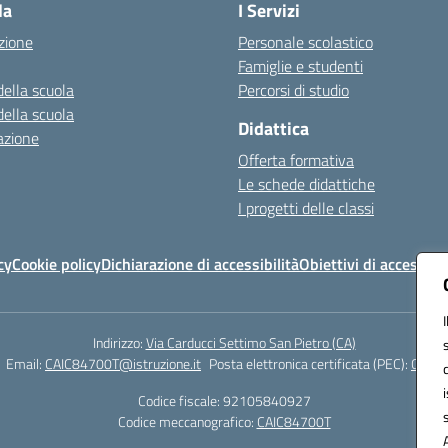
la
I Servizi
zione
Personale scolastico
Famiglie e studenti
della scuola
Percorsi di studio
della scuola
Didattica
azione
Offerta formativa
Le schede didattiche
I progetti delle classi
cy
Cookie policy
Dichiarazione di accessibilità
Obiettivi di accessibil
Indirizzo:
Via Carducci Settimo San Pietro (CA)
Email:
CAIC84700T@istruzione.it
Posta elettronica certificata (PEC):
CAIC8
Codice fiscale: 92105840927
Codice meccanografico:
CAIC84700T