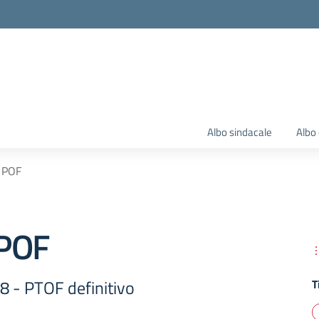
Albo sindacale
Albo 
 POF
POF
 - PTOF definitivo
T