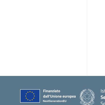
Is
S
Se