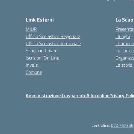
— 
Link Esterni
La Scuo
MIUR
Presenta
Ufficio Scolastico Regionale
I luoghi
Ufficio Scolastico Territoriale
I numeri 
Scuola in Chiaro
Le carte 
Iscrizioni On Line
Organizz
Invalsi
La storia
Comune
Amministrazione trasparente
Albo online
Privacy Poli
Centralino:
070 767356