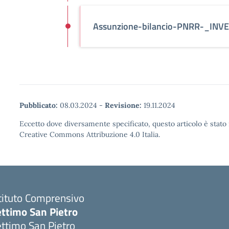
Assunzione-bilancio-PNRR-_INV
Pubblicato:
08.03.2024
-
Revisione:
19.11.2024
Eccetto dove diversamente specificato, questo articolo è stato 
Creative Commons Attribuzione 4.0 Italia.
tituto Comprensivo
ettimo San Pietro
ttimo San Pietro