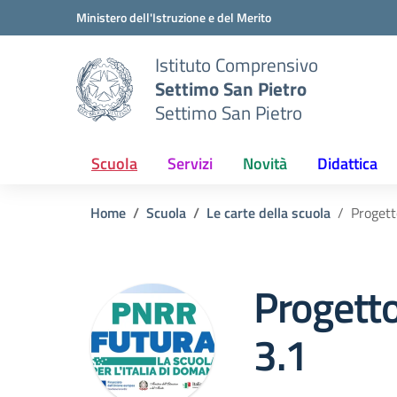
Vai ai contenuti
Vai al menu di navigazione
Vai al footer
Ministero dell'Istruzione e del Merito
Istituto Comprensivo
Settimo San Pietro
Settimo San Pietro
Scuola
Servizi
Novità
Didattica
Home
Scuola
Le carte della scuola
Progett
Progett
3.1