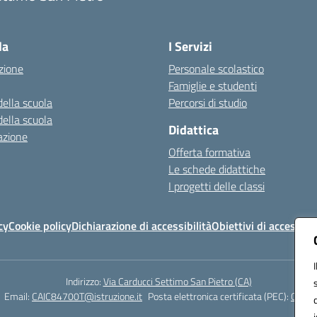
Visita la pagina iniziale della scuola
la
I Servizi
zione
Personale scolastico
Famiglie e studenti
della scuola
Percorsi di studio
della scuola
Didattica
azione
Offerta formativa
Le schede didattiche
I progetti delle classi
cy
Cookie policy
Dichiarazione di accessibilità
Obiettivi di accessibil
Indirizzo:
Via Carducci Settimo San Pietro (CA)
Email:
CAIC84700T@istruzione.it
Posta elettronica certificata (PEC):
CAIC8