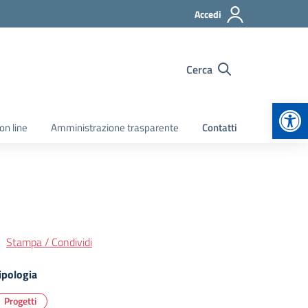
Accedi
Cerca
Apr
on line
Amministrazione trasparente
Contatti
Stampa / Condividi
ipologia
Progetti