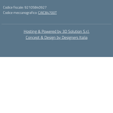
Codice fiscale: 92105840927
Codice meccanografico:
CAIC84700T
Hosting & Powered by 3D Solution S.r.l.
Concept & Design by Designers Italia