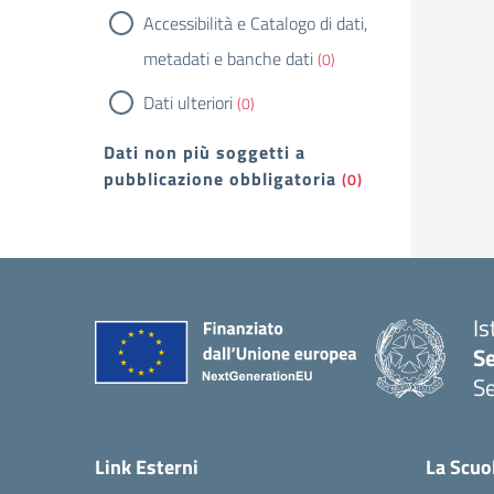
Accessibilità e Catalogo di dati,
metadati e banche dati
(0)
Dati ulteriori
(0)
Dati non più soggetti a
pubblicazione obbligatoria
(0)
Is
S
Se
— 
Link Esterni
La Scuo