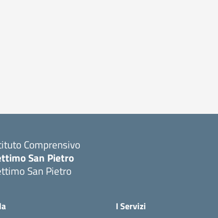
tituto Comprensivo
ettimo San Pietro
ttimo San Pietro
Visita la pagina iniziale della scuola
la
I Servizi