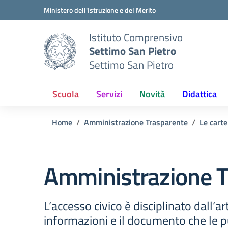
Vai ai contenuti
Vai al menu di navigazione
Vai al footer
Ministero dell'Istruzione e del Merito
Istituto Comprensivo
Settimo San Pietro
Settimo San Pietro
Scuola
Servizi
Novità
Didattica
Home
Amministrazione Trasparente
Le carte
Amministrazione T
L’accesso civico è disciplinato dall’ar
informazioni e il documento che le pu