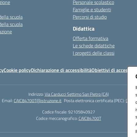
zione
Personale scolastico
Famiglie e studenti
della scuola
Percorsi di studio
della scuola
Didattica
azione
Offerta formativa
Le schede didattiche
I progetti delle classi
cy
Cookie policy
Dichiarazione di accessibilità
Obiettivi di accessibil
Indirizzo:
Via Carducci Settimo San Pietro (CA)
Email:
CAIC84700T@istruzione.it
Posta elettronica certificata (PEC):
CAIC8
Codice fiscale: 92105840927
Codice meccanografico:
CAIC84700T