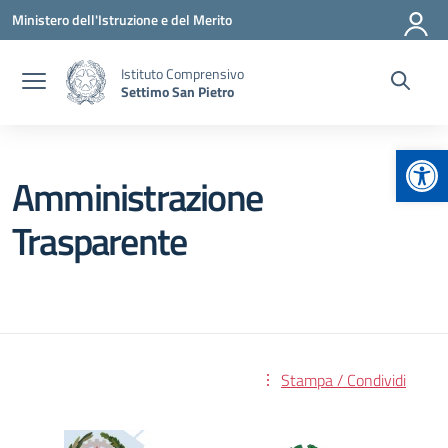
Vai ai contenuti
Vai al menu di navigazione
Vai al footer
Ministero dell'Istruzione e del Merito
Istituto Comprensivo
Settimo San Pietro
Apr
Amministrazione
Trasparente
Stampa / Condividi