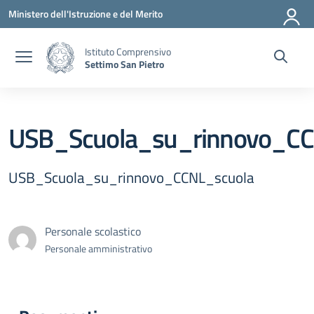
Vai ai contenuti
Vai al menu di navigazione
Vai al footer
Ministero dell'Istruzione e del Merito
Istituto Comprensivo
Settimo San Pietro
USB_Scuola_su_rinnovo_CC
USB_Scuola_su_rinnovo_CCNL_scuola
Personale scolastico
Personale amministrativo