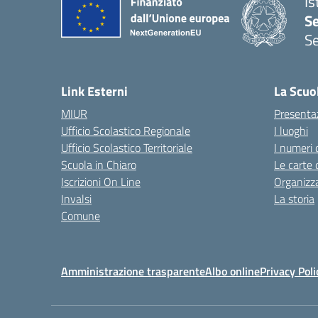
Is
S
Se
— 
Link Esterni
La Scuo
MIUR
Presenta
Ufficio Scolastico Regionale
I luoghi
Ufficio Scolastico Territoriale
I numeri 
Scuola in Chiaro
Le carte 
Iscrizioni On Line
Organizz
Invalsi
La storia
Comune
Amministrazione trasparente
Albo online
Privacy Poli