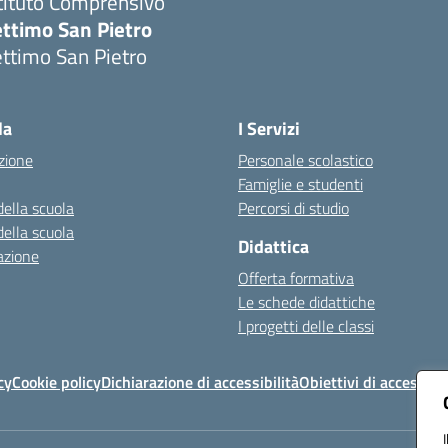
tituto Comprensivo
ettimo San Pietro
ttimo San Pietro
Visita la pagina iniziale della scuola
la
I Servizi
zione
Personale scolastico
Famiglie e studenti
della scuola
Percorsi di studio
della scuola
Didattica
azione
Offerta formativa
Le schede didattiche
I progetti delle classi
cy
Cookie policy
Dichiarazione di accessibilità
Obiettivi di accessibil