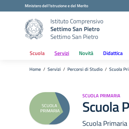
Vai ai contenuti
Vai al menu di navigazione
Vai al footer
Ministero dell'Istruzione e del Merito
Istituto Comprensivo
Settimo San Pietro
Settimo San Pietro
Scuola
Servizi
Novità
Didattica
Home
Servizi
Percorsi di Studio
Scuola Pr
SCUOLA PRIMARIA
Scuola P
Scuola Primaria