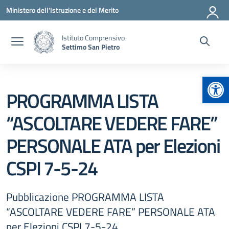
Vai ai contenuti
Vai al menu di navigazione
Vai al footer
Ministero dell'Istruzione e del Merito
Istituto Comprensivo
Settimo San Pietro
Apr
PROGRAMMA LISTA
“ASCOLTARE VEDERE FARE”
PERSONALE ATA per Elezioni
CSPI 7-5-24
Pubblicazione PROGRAMMA LISTA
“ASCOLTARE VEDERE FARE” PERSONALE ATA
per Elezioni CSPI 7-5-24