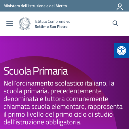
Vai ai contenuti
Vai al menu di navigazione
Vai al footer
Ministero dell'Istruzione e del Merito
Istituto Comprensivo
Settimo San Pietro
Apr
Scuola Primaria
Nell’ordinamento scolastico italiano, la
scuola primaria, precedentemente
denominata e tuttora comunemente
chiamata scuola elementare, rappresenta
il primo livello del primo ciclo di studio
dell’istruzione obbligatoria.