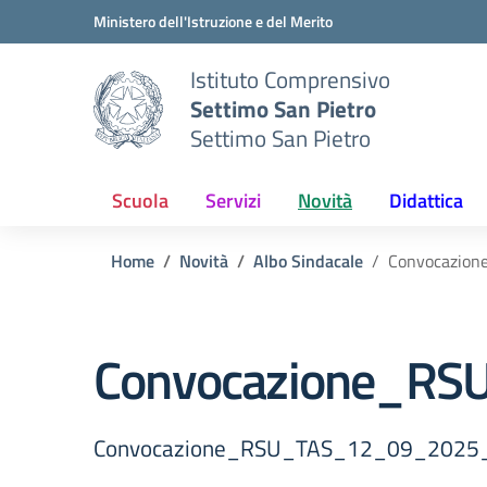
Vai ai contenuti
Vai al menu di navigazione
Vai al footer
Ministero dell'Istruzione e del Merito
Istituto Comprensivo
Settimo San Pietro
Settimo San Pietro
Scuola
Servizi
Novità
Didattica
Home
Novità
Albo Sindacale
Convocazio
Convocazione_RS
Convocazione_RSU_TAS_12_09_2025_