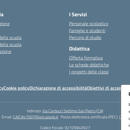
Visita la pagina iniziale della scuola
la
I Servizi
zione
Personale scolastico
Famiglie e studenti
della scuola
Percorsi di studio
della scuola
Didattica
azione
Offerta formativa
Le schede didattiche
I progetti delle classi
cy
Cookie policy
Dichiarazione di accessibilità
Obiettivi di accessibil
Indirizzo:
Via Carducci Settimo San Pietro (CA)
Email:
CAIC84700T@istruzione.it
Posta elettronica certificata (PEC):
CAIC8
Codice fiscale: 92105840927