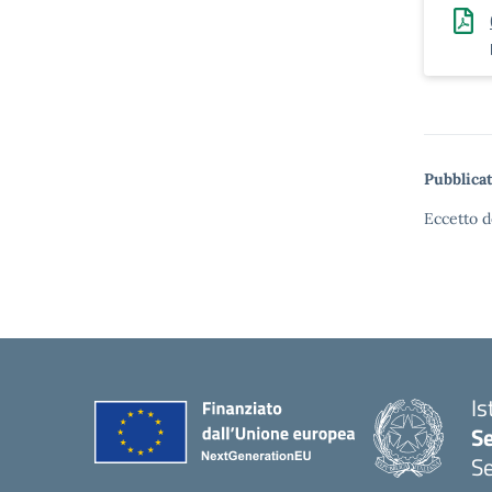
Pubblicat
Eccetto d
Is
S
Se