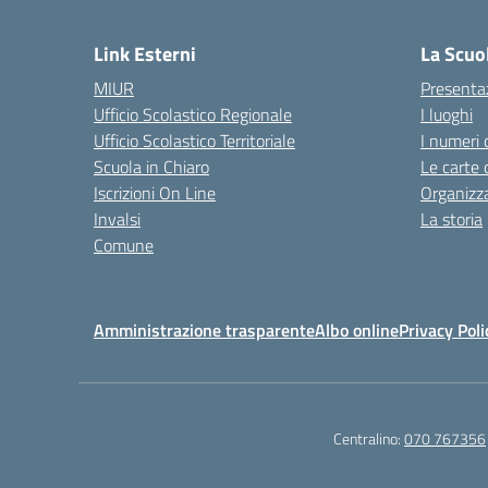
— 
Link Esterni
La Scuo
MIUR
Presenta
Ufficio Scolastico Regionale
I luoghi
Ufficio Scolastico Territoriale
I numeri 
Scuola in Chiaro
Le carte 
Iscrizioni On Line
Organizz
Invalsi
La storia
Comune
Amministrazione trasparente
Albo online
Privacy Poli
Centralino:
070 767356