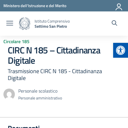
Vai ai contenuti
Vai al menu di navigazione
Vai al footer
Ministero dell'Istruzione e del Merito
Istituto Comprensivo
Settimo San Pietro
Circolare 185
Apr
CIRC N 185 – Cittadinanza
Digitale
Trasmissione CIRC N 185 - Cittadinanza
Digitale
Personale scolastico
Personale amministrativo