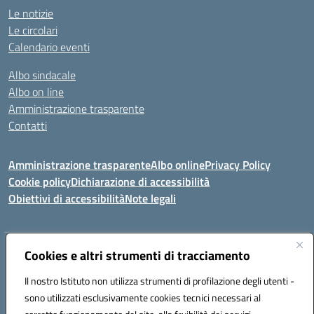
Le notizie
Le circolari
Calendario eventi
Albo sindacale
Albo on line
Amministrazione trasparente
Contatti
Amministrazione trasparente
Albo online
Privacy Policy
Cookie policy
Dichiarazione di accessibilità
Obiettivi di accessibilità
Note legali
Indirizzo:
Cookies e altri strumenti di tracciamento
Via Carducci Settimo San Pietro (CA)
Centralino:
070 767356
Email:
CAIC84700T@istruzione.it
Il nostro Istituto non utilizza strumenti di profilazione degli utenti -
Posta elettronica certificata (PEC):
CAIC84700T@pec.istruzione.it
sono utilizzati esclusivamente cookies tecnici necessari al
Codice fiscale: 92105840927