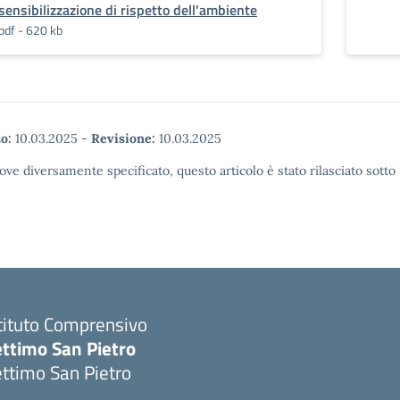
sensibilizzazione di rispetto dell'ambiente
pdf - 620 kb
o:
10.03.2025
-
Revisione:
10.03.2025
ove diversamente specificato, questo articolo è stato rilasciato sott
tituto Comprensivo
ettimo San Pietro
ttimo San Pietro
Visita la pagina iniziale della scuola