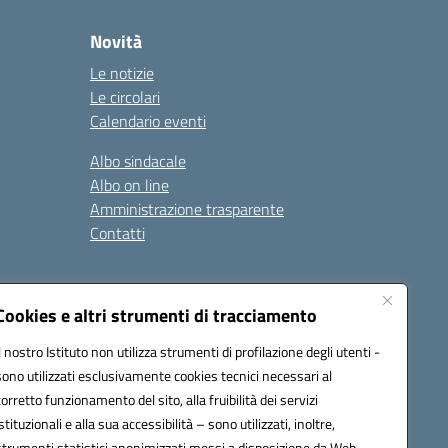
Novità
Le notizie
Le circolari
Calendario eventi
Albo sindacale
Albo on line
Amministrazione trasparente
Contatti
ità
Note legali
Cookies e altri strumenti di tracciamento
Il nostro Istituto non utilizza strumenti di profilazione degli utenti -
sono utilizzati esclusivamente cookies tecnici necessari al
4700T@pec.istruzione.it
corretto funzionamento del sito, alla fruibilità dei servizi
istituzionali e alla sua accessibilità – sono utilizzati, inoltre,
strumenti statistici anonimizzati messi a disposizione da Web