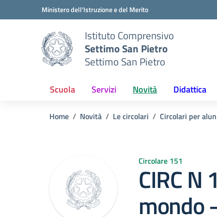
Vai ai contenuti
Vai al menu di navigazione
Vai al footer
Ministero dell'Istruzione e del Merito
Istituto Comprensivo
Settimo San Pietro
Settimo San Pietro
Scuola
Servizi
Novità
Didattica
Home
Novità
Le circolari
Circolari per alun
Circolare 151
CIRC N 1
mondo –