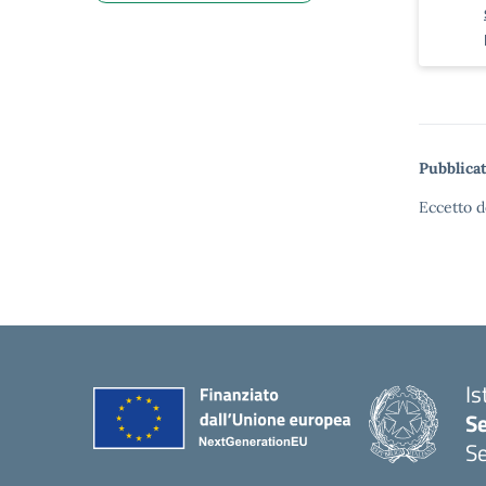
Pubblicat
Eccetto d
Is
S
Se
— 