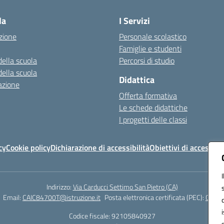
la
I Servizi
zione
Personale scolastico
Famiglie e studenti
della scuola
Percorsi di studio
della scuola
Didattica
azione
Offerta formativa
Le schede didattiche
I progetti delle classi
cy
Cookie policy
Dichiarazione di accessibilità
Obiettivi di accessibil
Indirizzo:
Via Carducci Settimo San Pietro (CA)
Email:
CAIC84700T@istruzione.it
Posta elettronica certificata (PEC):
CAIC8
Codice fiscale: 92105840927