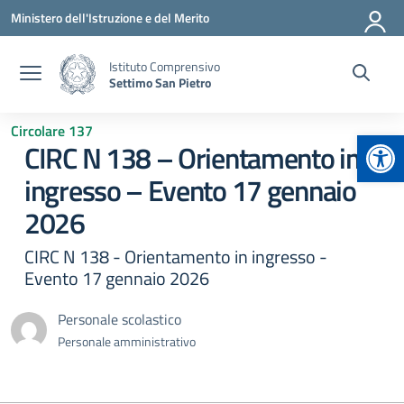
Vai ai contenuti
Vai al menu di navigazione
Vai al footer
Ministero dell'Istruzione e del Merito
Istituto Comprensivo
Settimo San Pietro
Circolare 137
Apr
CIRC N 138 – Orientamento in
ingresso – Evento 17 gennaio
2026
CIRC N 138 - Orientamento in ingresso -
Evento 17 gennaio 2026
Personale scolastico
Personale amministrativo