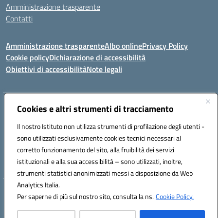
Amministrazione trasparente
Contatti
Amministrazione trasparente
Albo online
Privacy Policy
Cookie policy
Dichiarazione di accessibilità
Obiettivi di accessibilità
Note legali
Indirizzo:
Cookies e altri strumenti di tracciamento
Via Carducci Settimo San Pietro (CA)
Centralino:
070 767356
Email:
CAIC84700T@istruzione.it
Il nostro Istituto non utilizza strumenti di profilazione degli utenti -
Posta elettronica certificata (PEC):
CAIC84700T@pec.istruzione.it
sono utilizzati esclusivamente cookies tecnici necessari al
Codice fiscale: 92105840927
corretto funzionamento del sito, alla fruibilità dei servizi
Codice meccanografico:
CAIC84700T
istituzionali e alla sua accessibilità – sono utilizzati, inoltre,
strumenti statistici anonimizzati messi a disposizione da Web
Analytics Italia.
Hosting & Powered by 3D Solution S.r.l.
Per saperne di più sul nostro sito, consulta la ns.
Cookie Policy.
Concept & Design by Designers Italia