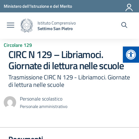
Vai ai contenuti
Vai al menu di navigazione
Vai al footer
Ministero dell'Istruzione e del Merito
Istituto Comprensivo
Settimo San Pietro
Circolare 129
Apr
CIRC N 129 – Libriamoci.
Giornate di lettura nelle scuole
Trasmissione CIRC N 129 - Libriamoci. Giornate
di lettura nelle scuole
Personale scolastico
Personale amministrativo