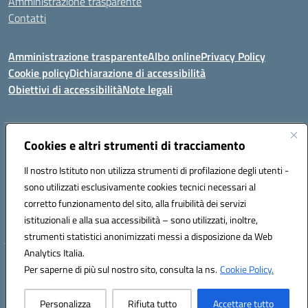
Amministrazione trasparente
Contatti
Amministrazione trasparente
Albo online
Privacy Policy
Cookie policy
Dichiarazione di accessibilità
Obiettivi di accessibilità
Note legali
Indirizzo:
Cookies e altri strumenti di tracciamento
Via Carducci Settimo San Pietro (CA)
Centralino:
070 767356
Email:
CAIC84700T@istruzione.it
Il nostro Istituto non utilizza strumenti di profilazione degli utenti -
Posta elettronica certificata (PEC):
CAIC84700T@pec.istruzione.it
sono utilizzati esclusivamente cookies tecnici necessari al
Codice fiscale: 92105840927
corretto funzionamento del sito, alla fruibilità dei servizi
Codice meccanografico:
CAIC84700T
istituzionali e alla sua accessibilità – sono utilizzati, inoltre,
strumenti statistici anonimizzati messi a disposizione da Web
Analytics Italia.
Hosting & Powered by 3D Solution S.r.l.
Per saperne di più sul nostro sito, consulta la ns.
Cookie Policy.
Concept & Design by Designers Italia
Personalizza
Rifiuta tutto
Accettare tutto