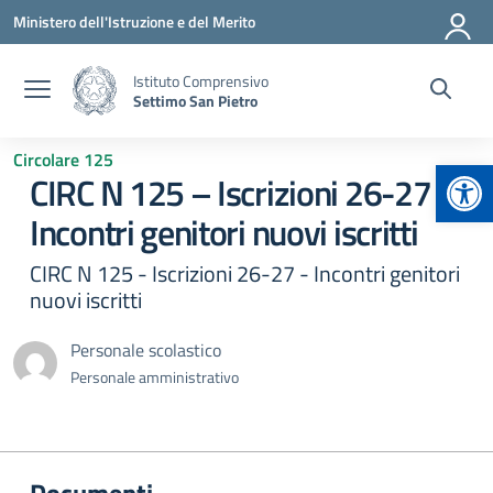
Vai ai contenuti
Vai al menu di navigazione
Vai al footer
Ministero dell'Istruzione e del Merito
Istituto Comprensivo
Settimo San Pietro
Circolare 125
Apr
CIRC N 125 – Iscrizioni 26-27 –
Incontri genitori nuovi iscritti
CIRC N 125 - Iscrizioni 26-27 - Incontri genitori
nuovi iscritti
Personale scolastico
Personale amministrativo