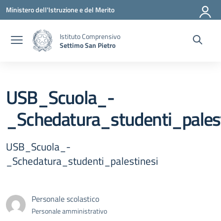
Vai ai contenuti
Vai al menu di navigazione
Vai al footer
Ministero dell'Istruzione e del Merito
Istituto Comprensivo
Settimo San Pietro
USB_Scuola_-
_Schedatura_studenti_palest
USB_Scuola_-
_Schedatura_studenti_palestinesi
Personale scolastico
Personale amministrativo