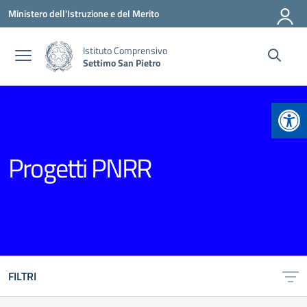
Vai ai contenuti
Vai al menu di navigazione
Vai al footer
Ministero dell'Istruzione e del Merito
Istituto Comprensivo
Settimo San Pietro
Apr
Progetti PNRR
FILTRI