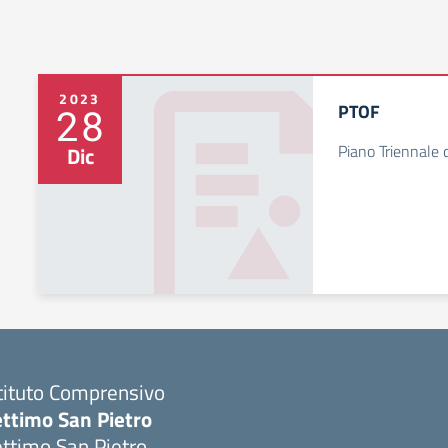
2023
PTOF
28
Piano Triennale
Dic
tituto Comprensivo
ettimo San Pietro
ttimo San Pietro