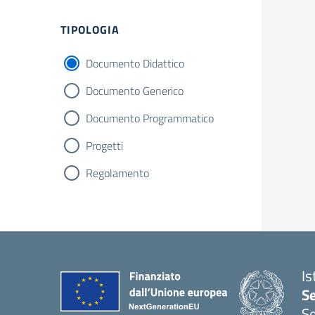
Filtri
TIPOLOGIA
Documento Didattico
Documento Generico
Documento Programmatico
Progetti
Regolamento
Is
S
Se