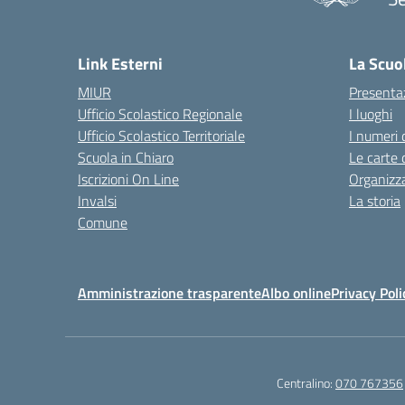
— 
Link Esterni
La Scuo
MIUR
Presenta
Ufficio Scolastico Regionale
I luoghi
Ufficio Scolastico Territoriale
I numeri 
Scuola in Chiaro
Le carte 
Iscrizioni On Line
Organizz
Invalsi
La storia
Comune
Amministrazione trasparente
Albo online
Privacy Poli
Centralino:
070 767356