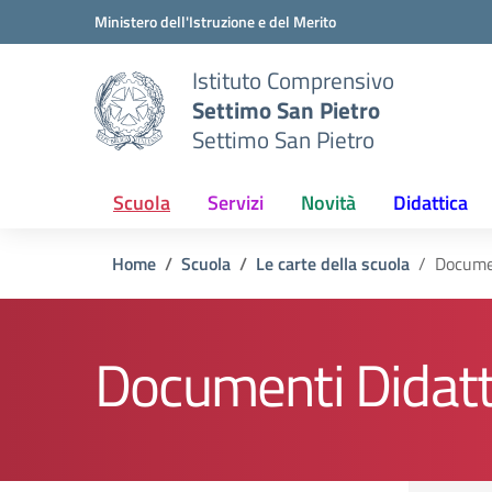
Vai ai contenuti
Vai al menu di navigazione
Vai al footer
Ministero dell'Istruzione e del Merito
Istituto Comprensivo
Settimo San Pietro
Settimo San Pietro
Scuola
Servizi
Novità
Didattica
Home
Scuola
Le carte della scuola
Docume
Documenti Didatt