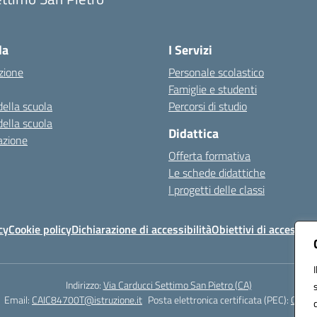
Visita la pagina iniziale della scuola
la
I Servizi
zione
Personale scolastico
Famiglie e studenti
della scuola
Percorsi di studio
della scuola
Didattica
azione
Offerta formativa
Le schede didattiche
I progetti delle classi
cy
Cookie policy
Dichiarazione di accessibilità
Obiettivi di accessibil
Indirizzo:
Via Carducci Settimo San Pietro (CA)
Email:
CAIC84700T@istruzione.it
Posta elettronica certificata (PEC):
CAIC8