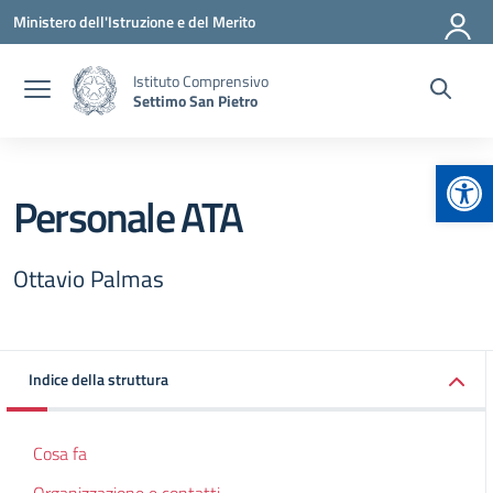
Vai ai contenuti
Vai al menu di navigazione
Vai al footer
Ministero dell'Istruzione e del Merito
Istituto Comprensivo
Settimo San Pietro
Apr
Personale ATA
Ottavio Palmas
Indice della struttura
Cosa fa