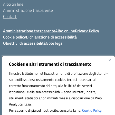
Albo on line
Amministrazione trasparente
Contatti
Amministrazione trasparente
Albo online
Privacy Policy
Cookie policy
Dichiarazione di accessibilità
Obiettivi di accessibilità
Note legali
Indirizzo:
Cookies e altri strumenti di tracciamento
Via Carducci Settimo San Pietro (CA)
Centralino:
070 767356
Email:
CAIC84700T@istruzione.it
Il nostro Istituto non utilizza strumenti di profilazione degli utenti -
Posta elettronica certificata (PEC):
CAIC84700T@pec.istruzione.it
sono utilizzati esclusivamente cookies tecnici necessari al
Codice fiscale: 92105840927
corretto funzionamento del sito, alla fruibilità dei servizi
Codice meccanografico:
CAIC84700T
istituzionali e alla sua accessibilità – sono utilizzati, inoltre,
strumenti statistici anonimizzati messi a disposizione da Web
Analytics Italia.
Hosting & Powered by 3D Solution S.r.l.
Per saperne di più sul nostro sito, consulta la ns.
Cookie Policy.
Concept & Design by Designers Italia