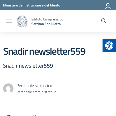
Vai ai contenuti
Vai al menu di navigazione
Vai al footer
Ministero dell'Istruzione e del Merito
Istituto Comprensivo
Settimo San Pietro
Apr
Snadir newsletter559
Snadir newsletter559
Personale scolastico
Personale amministrativo