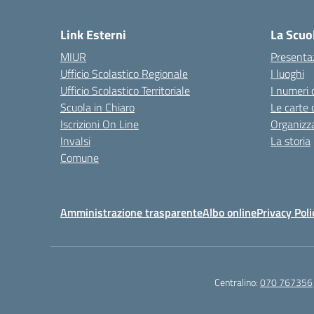
— 
Link Esterni
La Scuo
MIUR
Presenta
Ufficio Scolastico Regionale
I luoghi
Ufficio Scolastico Territoriale
I numeri 
Scuola in Chiaro
Le carte 
Iscrizioni On Line
Organizz
Invalsi
La storia
Comune
Amministrazione trasparente
Albo online
Privacy Poli
Centralino:
070 767356