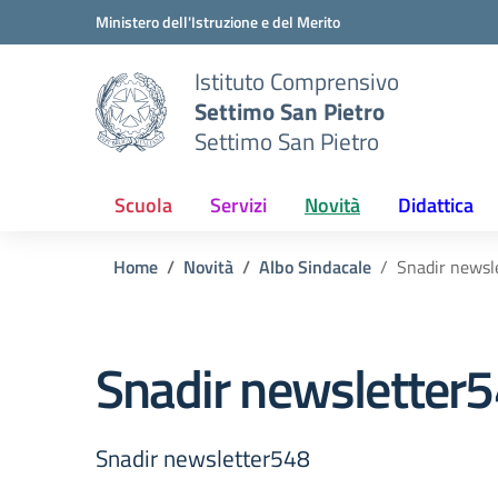
Vai ai contenuti
Vai al menu di navigazione
Vai al footer
Ministero dell'Istruzione e del Merito
Istituto Comprensivo
Settimo San Pietro
Settimo San Pietro
Scuola
Servizi
Novità
Didattica
Home
Novità
Albo Sindacale
Snadir newsl
Snadir newsletter
Snadir newsletter548