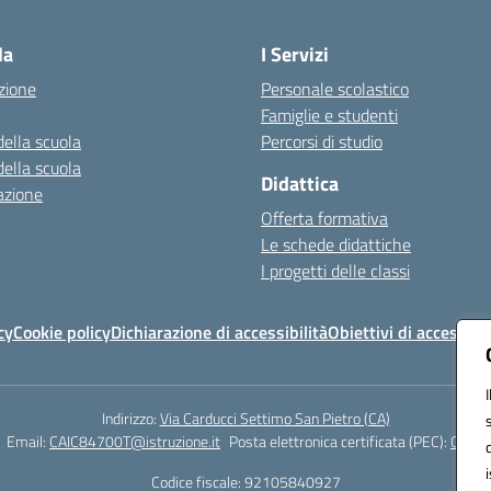
Visita la pagina iniziale della scuola
la
I Servizi
zione
Personale scolastico
Famiglie e studenti
della scuola
Percorsi di studio
della scuola
Didattica
azione
Offerta formativa
Le schede didattiche
I progetti delle classi
cy
Cookie policy
Dichiarazione di accessibilità
Obiettivi di accessibil
Indirizzo:
Via Carducci Settimo San Pietro (CA)
Email:
CAIC84700T@istruzione.it
Posta elettronica certificata (PEC):
CAIC8
Codice fiscale: 92105840927