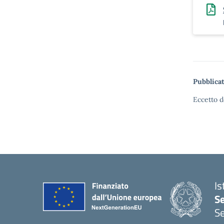
Pubblicat
Eccetto d
Is
S
Se