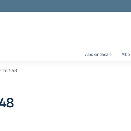
Albo sindacale
Albo 
etter548
548