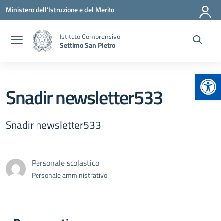
Vai ai contenuti
Vai al menu di navigazione
Vai al footer
Ministero dell'Istruzione e del Merito
Istituto Comprensivo
Settimo San Pietro
Apr
Snadir newsletter533
Snadir newsletter533
Personale scolastico
Personale amministrativo