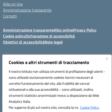
Albo on line
Amministrazione trasparente
Contatti
Amministrazione trasparente
Albo online
Privacy Policy
Cookie policy
Dichiarazione di accessibilità
Obiettivi di accessibilità
Note legali
Indirizzo:
Cookies e altri strumenti di tracciamento
Via Carducci Settimo San Pietro (CA)
Centralino:
070 767356
Email:
CAIC84700T@istruzione.it
Il nostro Istituto non utilizza strumenti di profilazione degli utenti -
Posta elettronica certificata (PEC):
CAIC84700T@pec.istruzione.it
sono utilizzati esclusivamente cookies tecnici necessari al
Codice fiscale: 92105840927
corretto funzionamento del sito, alla fruibilità dei servizi
Codice meccanografico:
CAIC84700T
istituzionali e alla sua accessibilità – sono utilizzati, inoltre,
strumenti statistici anonimizzati messi a disposizione da Web
Analytics Italia.
Hosting & Powered by 3D Solution S.r.l.
Per saperne di più sul nostro sito, consulta la ns.
Cookie Policy.
Concept & Design by Designers Italia