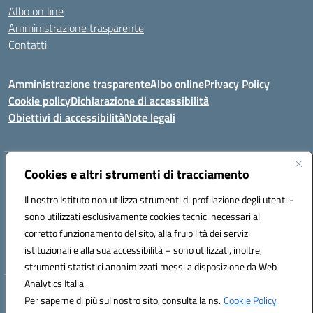
Albo on line
Amministrazione trasparente
Contatti
Amministrazione trasparente
Albo online
Privacy Policy
Cookie policy
Dichiarazione di accessibilità
Obiettivi di accessibilità
Note legali
Indirizzo:
Cookies e altri strumenti di tracciamento
Via Carducci Settimo San Pietro (CA)
Centralino:
070 767356
Email:
CAIC84700T@istruzione.it
Il nostro Istituto non utilizza strumenti di profilazione degli utenti -
Posta elettronica certificata (PEC):
CAIC84700T@pec.istruzione.it
sono utilizzati esclusivamente cookies tecnici necessari al
Codice fiscale: 92105840927
corretto funzionamento del sito, alla fruibilità dei servizi
Codice meccanografico:
CAIC84700T
istituzionali e alla sua accessibilità – sono utilizzati, inoltre,
strumenti statistici anonimizzati messi a disposizione da Web
Analytics Italia.
Hosting & Powered by 3D Solution S.r.l.
Per saperne di più sul nostro sito, consulta la ns.
Cookie Policy.
Concept & Design by Designers Italia