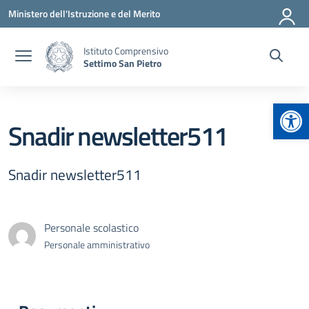
Vai ai contenuti
Vai al menu di navigazione
Vai al footer
Ministero dell'Istruzione e del Merito
Istituto Comprensivo
Settimo San Pietro
Apr
Snadir newsletter511
Snadir newsletter511
Personale scolastico
Personale amministrativo