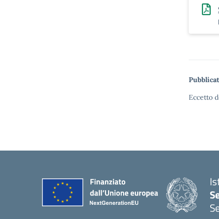
Pubblicat
Eccetto d
Is
S
Se