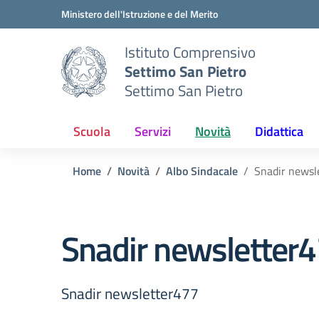
Vai ai contenuti
Vai al menu di navigazione
Vai al footer
Ministero dell'Istruzione e del Merito
Istituto Comprensivo
Settimo San Pietro
Settimo San Pietro
Scuola
Servizi
Novità
Didattica
Home
Novità
Albo Sindacale
Snadir newsl
Snadir newsletter
Snadir newsletter477