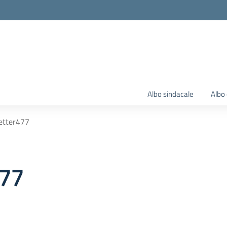
Albo sindacale
Albo 
etter477
477