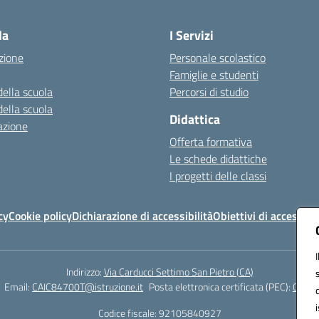
Visita la pagina iniziale della scuola
la
I Servizi
zione
Personale scolastico
Famiglie e studenti
della scuola
Percorsi di studio
della scuola
Didattica
azione
Offerta formativa
Le schede didattiche
I progetti delle classi
cy
Cookie policy
Dichiarazione di accessibilità
Obiettivi di accessibil
Indirizzo:
Via Carducci Settimo San Pietro (CA)
Email:
CAIC84700T@istruzione.it
Posta elettronica certificata (PEC):
CAIC8
Codice fiscale: 92105840927