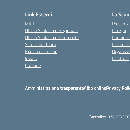
— 
Link Esterni
La Scuo
MIUR
Presenta
Ufficio Scolastico Regionale
I luoghi
Ufficio Scolastico Territoriale
I numeri 
Scuola in Chiaro
Le carte 
Iscrizioni On Line
Organizz
Invalsi
La storia
Comune
Amministrazione trasparente
Albo online
Privacy Poli
Centralino:
070 767356