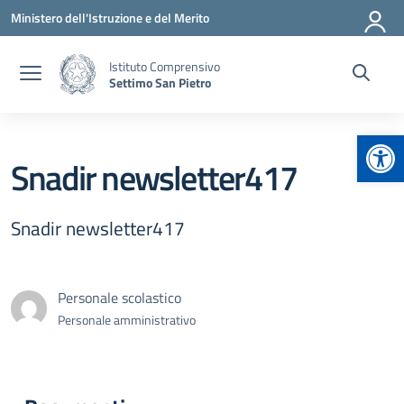
Vai ai contenuti
Vai al menu di navigazione
Vai al footer
Ministero dell'Istruzione e del Merito
Istituto Comprensivo
Settimo San Pietro
Apr
Snadir newsletter417
Snadir newsletter417
Personale scolastico
Personale amministrativo