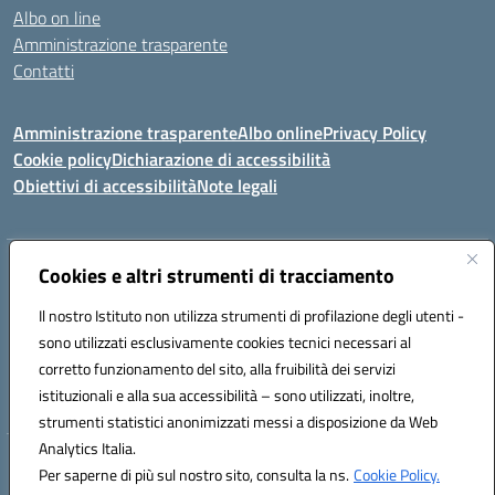
Albo on line
Amministrazione trasparente
Contatti
Amministrazione trasparente
Albo online
Privacy Policy
Cookie policy
Dichiarazione di accessibilità
Obiettivi di accessibilità
Note legali
Indirizzo:
Cookies e altri strumenti di tracciamento
Via Carducci Settimo San Pietro (CA)
Centralino:
070 767356
Email:
CAIC84700T@istruzione.it
Il nostro Istituto non utilizza strumenti di profilazione degli utenti -
Posta elettronica certificata (PEC):
CAIC84700T@pec.istruzione.it
sono utilizzati esclusivamente cookies tecnici necessari al
Codice fiscale: 92105840927
corretto funzionamento del sito, alla fruibilità dei servizi
Codice meccanografico:
CAIC84700T
istituzionali e alla sua accessibilità – sono utilizzati, inoltre,
strumenti statistici anonimizzati messi a disposizione da Web
Analytics Italia.
Hosting & Powered by 3D Solution S.r.l.
Per saperne di più sul nostro sito, consulta la ns.
Cookie Policy.
Concept & Design by Designers Italia