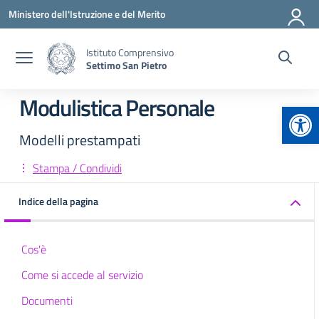
Vai ai contenuti
Vai al menu di navigazione
Vai al footer
Ministero dell'Istruzione e del Merito
Istituto Comprensivo
Settimo San Pietro
Modulistica Personale
Apr
Modelli prestampati
Stampa / Condividi
Indice della pagina
Cos'è
Come si accede al servizio
Documenti