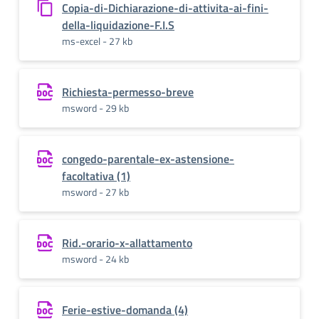
Copia-di-Dichiarazione-di-attivita-ai-fini-
della-liquidazione-F.I.S
ms-excel - 27 kb
Richiesta-permesso-breve
msword - 29 kb
congedo-parentale-ex-astensione-
facoltativa (1)
msword - 27 kb
Rid.-orario-x-allattamento
msword - 24 kb
Ferie-estive-domanda (4)