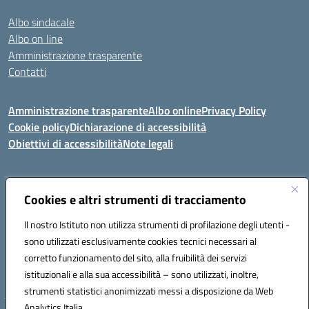
Albo sindacale
Albo on line
Amministrazione trasparente
Contatti
Amministrazione trasparente
Albo online
Privacy Policy
Cookie policy
Dichiarazione di accessibilità
Obiettivi di accessibilità
Note legali
Indirizzo:
Cookies e altri strumenti di tracciamento
Via Carducci Settimo San Pietro (CA)
Centralino:
070 767356
Email:
CAIC84700T@istruzione.it
Il nostro Istituto non utilizza strumenti di profilazione degli utenti -
Posta elettronica certificata (PEC):
CAIC84700T@pec.istruzione.it
sono utilizzati esclusivamente cookies tecnici necessari al
Codice fiscale: 92105840927
corretto funzionamento del sito, alla fruibilità dei servizi
Codice meccanografico:
CAIC84700T
istituzionali e alla sua accessibilità – sono utilizzati, inoltre,
strumenti statistici anonimizzati messi a disposizione da Web
Analytics Italia.