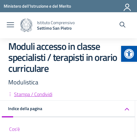
Vai ai contenuti
Vai al menu di navigazione
Vai al footer
Ministero dell'Istruzione e del Merito
Istituto Comprensivo
Settimo San Pietro
Moduli accesso in classe
Apr
specialisti / terapisti in orario
curriculare
Modulistica
Stampa / Condividi
Indice della pagina
Cos'è