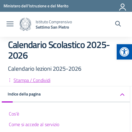
Vai ai contenuti
Vai al menu di navigazione
Vai al footer
Ministero dell'Istruzione e del Merito
Istituto Comprensivo
Settimo San Pietro
Calendario Scolastico 2025-
Apr
2026
Calendario lezioni 2025-2026
Stampa / Condividi
Indice della pagina
Cos'è
Come si accede al servizio