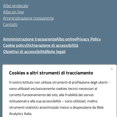
Albo sindacale
Albo on line
Amministrazione trasparente
Contatti
Amministrazione trasparente
Albo online
Privacy Policy
Cookie policy
Dichiarazione di accessibilità
Obiettivi di accessibilità
Note legali
Indirizzo:
Cookies e altri strumenti di tracciamento
Via Carducci Settimo San Pietro (CA)
Centralino:
070 767356
Email:
CAIC84700T@istruzione.it
Il nostro Istituto non utilizza strumenti di profilazione degli utenti -
Posta elettronica certificata (PEC):
CAIC84700T@pec.istruzione.it
sono utilizzati esclusivamente cookies tecnici necessari al
Codice fiscale: 92105840927
corretto funzionamento del sito, alla fruibilità dei servizi
Codice meccanografico:
CAIC84700T
istituzionali e alla sua accessibilità – sono utilizzati, inoltre,
strumenti statistici anonimizzati messi a disposizione da Web
Analytics Italia.