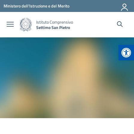
Vai ai contenuti
Vai al menu di navigazione
Vai al footer
Ministero dell'Istruzione e del Merito
Istituto Comprensivo
Settimo San Pietro
Apr