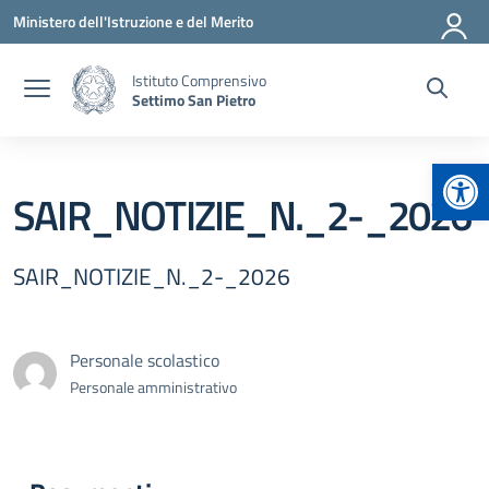
Vai ai contenuti
Vai al menu di navigazione
Vai al footer
Ministero dell'Istruzione e del Merito
Istituto Comprensivo
Settimo San Pietro
Apr
SAIR_NOTIZIE_N._2-_2026
SAIR_NOTIZIE_N._2-_2026
Personale scolastico
Personale amministrativo