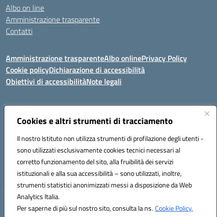
Albo on line
Amministrazione trasparente
Contatti
Amministrazione trasparente
Albo online
Privacy Policy
Cookie policy
Dichiarazione di accessibilità
Obiettivi di accessibilità
Note legali
Indirizzo:
Cookies e altri strumenti di tracciamento
Via Carducci Settimo San Pietro (CA)
Centralino:
070 767356
Email:
CAIC84700T@istruzione.it
Il nostro Istituto non utilizza strumenti di profilazione degli utenti -
Posta elettronica certificata (PEC):
CAIC84700T@pec.istruzione.it
sono utilizzati esclusivamente cookies tecnici necessari al
Codice fiscale: 92105840927
corretto funzionamento del sito, alla fruibilità dei servizi
Codice meccanografico:
CAIC84700T
istituzionali e alla sua accessibilità – sono utilizzati, inoltre,
strumenti statistici anonimizzati messi a disposizione da Web
Analytics Italia.
Hosting & Powered by 3D Solution S.r.l.
Per saperne di più sul nostro sito, consulta la ns.
Cookie Policy.
Concept & Design by Designers Italia