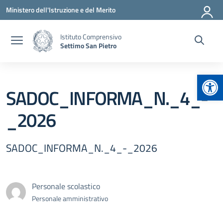
Vai ai contenuti
Vai al menu di navigazione
Vai al footer
Ministero dell'Istruzione e del Merito
Istituto Comprensivo
Settimo San Pietro
Apr
SADOC_INFORMA_N._4_-
_2026
SADOC_INFORMA_N._4_-_2026
Personale scolastico
Personale amministrativo