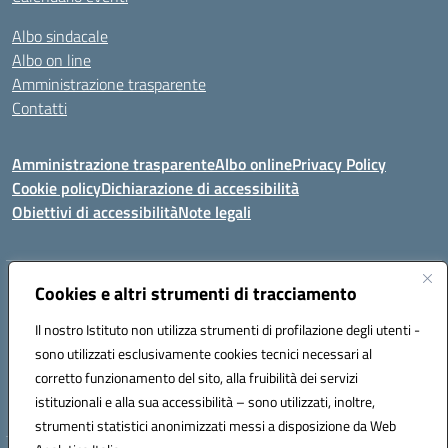
Albo sindacale
Albo on line
Amministrazione trasparente
Contatti
Amministrazione trasparente
Albo online
Privacy Policy
Cookie policy
Dichiarazione di accessibilità
Obiettivi di accessibilità
Note legali
Indirizzo:
Cookies e altri strumenti di tracciamento
Via Carducci Settimo San Pietro (CA)
Centralino:
070 767356
Email:
CAIC84700T@istruzione.it
Il nostro Istituto non utilizza strumenti di profilazione degli utenti -
Posta elettronica certificata (PEC):
CAIC84700T@pec.istruzione.it
sono utilizzati esclusivamente cookies tecnici necessari al
Codice fiscale: 92105840927
corretto funzionamento del sito, alla fruibilità dei servizi
Codice meccanografico:
CAIC84700T
istituzionali e alla sua accessibilità – sono utilizzati, inoltre,
strumenti statistici anonimizzati messi a disposizione da Web