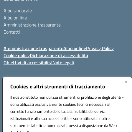
Albo sindacale
Albo on line
Amministrazione trasparente
Contatti
Amministrazione trasparente
Albo online
Privacy Policy
Cookie policy
Dichiarazione di accessibilità
Obiettivi di accessibilità
Note legali
Indirizzo:
Cookies e altri strumenti di tracciamento
Via Carducci Settimo San Pietro (CA)
Centralino:
070 767356
Email:
CAIC84700T@istruzione.it
Il nostro Istituto non utilizza strumenti di profilazione degli utenti -
Posta elettronica certificata (PEC):
CAIC84700T@pec.istruzione.it
sono utilizzati esclusivamente cookies tecnici necessari al
Codice fiscale: 92105840927
corretto funzionamento del sito, alla fruibilità dei servizi
Codice meccanografico:
CAIC84700T
istituzionali e alla sua accessibilità – sono utilizzati, inoltre,
strumenti statistici anonimizzati messi a disposizione da Web