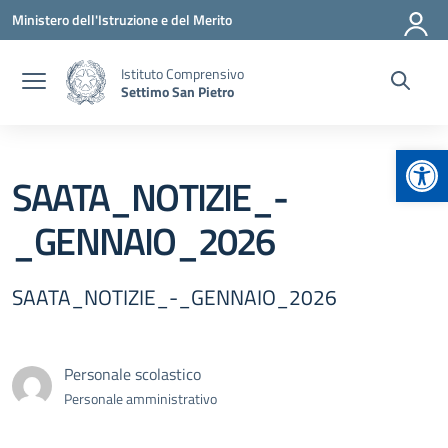
Vai ai contenuti
Vai al menu di navigazione
Vai al footer
Ministero dell'Istruzione e del Merito
Istituto Comprensivo
Settimo San Pietro
Apr
SAATA_NOTIZIE_-
_GENNAIO_2026
SAATA_NOTIZIE_-_GENNAIO_2026
Personale scolastico
Personale amministrativo