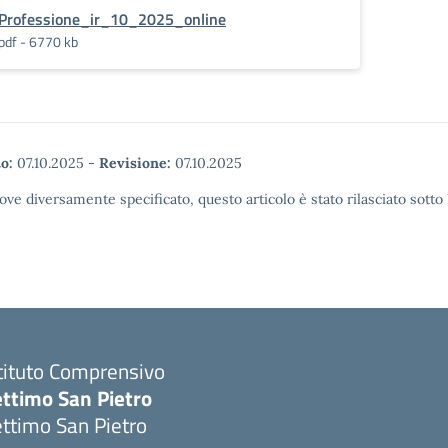
Professione_ir_10_2025_online
pdf - 6770 kb
o:
07.10.2025
-
Revisione:
07.10.2025
ove diversamente specificato, questo articolo è stato rilasciato sott
tituto Comprensivo
ettimo San Pietro
ttimo San Pietro