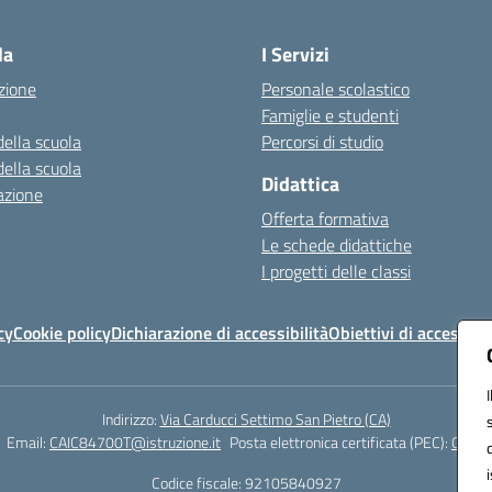
Visita la pagina iniziale della scuola
la
I Servizi
zione
Personale scolastico
Famiglie e studenti
della scuola
Percorsi di studio
della scuola
Didattica
azione
Offerta formativa
Le schede didattiche
I progetti delle classi
cy
Cookie policy
Dichiarazione di accessibilità
Obiettivi di accessibil
Indirizzo:
Via Carducci Settimo San Pietro (CA)
Email:
CAIC84700T@istruzione.it
Posta elettronica certificata (PEC):
CAIC8
Codice fiscale: 92105840927