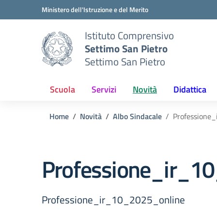
Vai ai contenuti
Vai al menu di navigazione
Vai al footer
Ministero dell'Istruzione e del Merito
Istituto Comprensivo
Settimo San Pietro
Settimo San Pietro
Scuola
Servizi
Novità
Didattica
Home
Novità
Albo Sindacale
Professione
Professione_ir_1
Professione_ir_10_2025_online