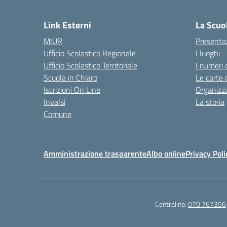
— 
Link Esterni
La Scuo
MIUR
Presenta
Ufficio Scolastico Regionale
I luoghi
Ufficio Scolastico Territoriale
I numeri 
Scuola in Chiaro
Le carte 
Iscrizioni On Line
Organizz
Invalsi
La storia
Comune
Amministrazione trasparente
Albo online
Privacy Poli
Centralino:
070 767356