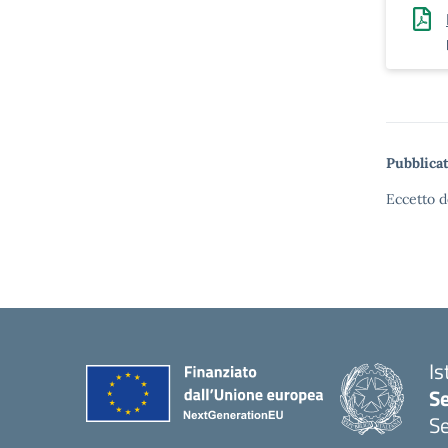
Pubblicat
Eccetto d
Is
S
Se