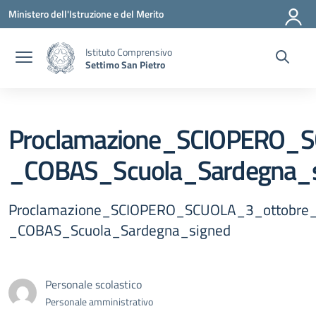
Vai ai contenuti
Vai al menu di navigazione
Vai al footer
Ministero dell'Istruzione e del Merito
Istituto Comprensivo
Settimo San Pietro
Proclamazione_SCIOPERO_
_COBAS_Scuola_Sardegna_s
Proclamazione_SCIOPERO_SCUOLA_3_ottobre
_COBAS_Scuola_Sardegna_signed
Personale scolastico
Personale amministrativo