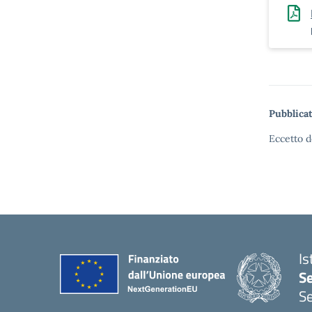
Pubblicat
Eccetto d
Is
S
Se