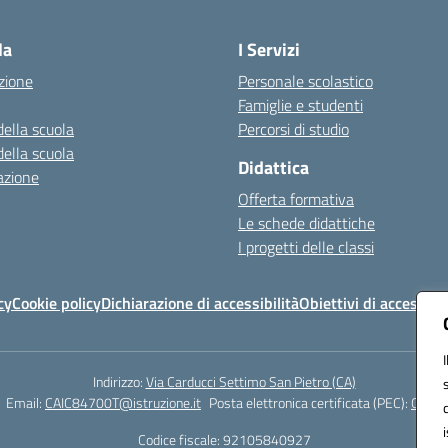
Visita la pagina iniziale della scuola
la
I Servizi
zione
Personale scolastico
Famiglie e studenti
della scuola
Percorsi di studio
della scuola
Didattica
azione
Offerta formativa
Le schede didattiche
I progetti delle classi
cy
Cookie policy
Dichiarazione di accessibilità
Obiettivi di accessibil
Indirizzo:
Via Carducci Settimo San Pietro (CA)
Email:
CAIC84700T@istruzione.it
Posta elettronica certificata (PEC):
CAIC8
Codice fiscale: 92105840927