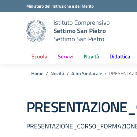
Vai ai contenuti
Vai al menu di navigazione
Vai al footer
Ministero dell'Istruzione e del Merito
Istituto Comprensivo
Settimo San Pietro
Settimo San Pietro
Scuola
Servizi
Novità
Didattica
Home
Novità
Albo Sindacale
PRESENTAZ
PRESENTAZIONE_
PRESENTAZIONE_CORSO_FORMAZIONE