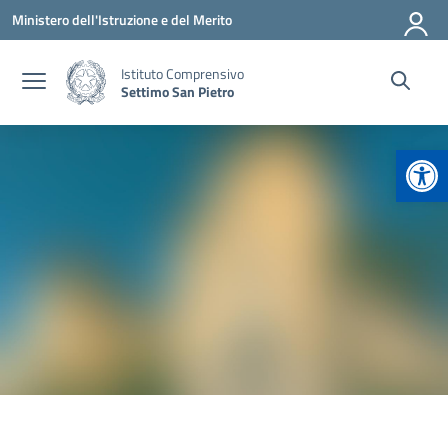
Vai ai contenuti
Vai al menu di navigazione
Vai al footer
Ministero dell'Istruzione e del Merito
Istituto Comprensivo
Settimo San Pietro
Apr