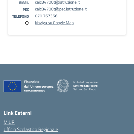
caic84700t@istruzione.it
EMAIL
caic84700t@pec.istruzione.it
PEC
070 767356
TELEFONO
Naviga su Google Map
Istituto Comprensivo
Settimo San Pietro
Settimo San Pietro
— Visita la pagina iniziale della scuola
Link Esterni
MIUR
Ufficio Scolastico Regionale