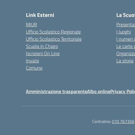
— 
Link Esterni
La Scuo
MIUR
Presenta
Ufficio Scolastico Regionale
I luoghi
Ufficio Scolastico Territoriale
I numeri 
Scuola in Chiaro
Le carte 
Iscrizioni On Line
Organizz
Invalsi
La storia
Comune
Amministrazione trasparente
Albo online
Privacy Poli
Centralino:
070 767356