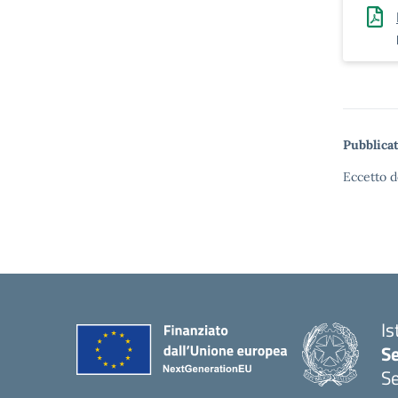
Pubblicat
Eccetto d
Is
S
Se