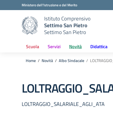
Vai ai contenuti
Vai al menu di navigazione
Vai al footer
Ministero dell'Istruzione e del Merito
Istituto Comprensivo
Settimo San Pietro
Settimo San Pietro
Scuola
Servizi
Novità
Didattica
Home
Novità
Albo Sindacale
LOLTRAGGIO
LOLTRAGGIO_SALA
LOLTRAGGIO_SALARIALE_AGLI_ATA