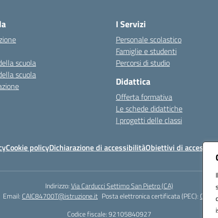
Visita la pagina iniziale della scuola
la
I Servizi
zione
Personale scolastico
Famiglie e studenti
della scuola
Percorsi di studio
della scuola
Didattica
azione
Offerta formativa
Le schede didattiche
I progetti delle classi
cy
Cookie policy
Dichiarazione di accessibilità
Obiettivi di accessibil
Indirizzo:
Via Carducci Settimo San Pietro (CA)
Email:
CAIC84700T@istruzione.it
Posta elettronica certificata (PEC):
CAIC8
Codice fiscale: 92105840927