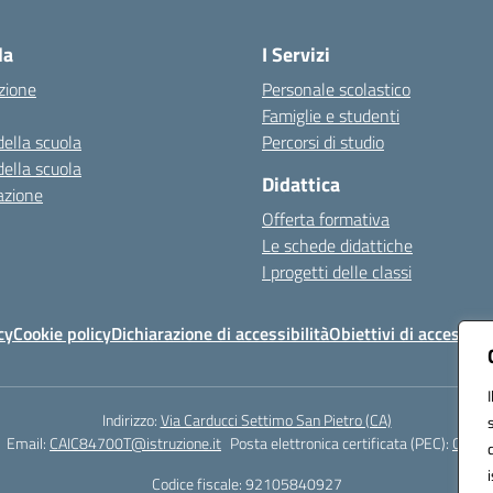
Visita la pagina iniziale della scuola
la
I Servizi
zione
Personale scolastico
Famiglie e studenti
della scuola
Percorsi di studio
della scuola
Didattica
azione
Offerta formativa
Le schede didattiche
I progetti delle classi
cy
Cookie policy
Dichiarazione di accessibilità
Obiettivi di accessibil
Indirizzo:
Via Carducci Settimo San Pietro (CA)
Email:
CAIC84700T@istruzione.it
Posta elettronica certificata (PEC):
CAIC8
Codice fiscale: 92105840927