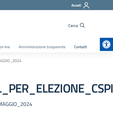
Accedi
Cerca
Apr
on line
Amministrazione trasparente
Contatti
AGGIO_2024
L_PER_ELEZIONE_CSP
_MAGGIO_2024