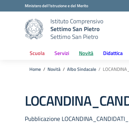
Vai ai contenuti
Vai al menu di navigazione
Vai al footer
Ministero dell'Istruzione e del Merito
Istituto Comprensivo
Settimo San Pietro
Settimo San Pietro
Scuola
Servizi
Novità
Didattica
Home
Novità
Albo Sindacale
LOCANDINA_
LOCANDINA_CAND
Pubblicazione LOCANDINA_CANDIDAT