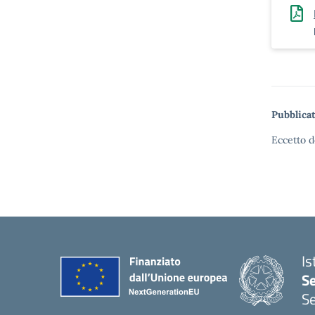
Pubblicat
Eccetto d
Is
S
Se