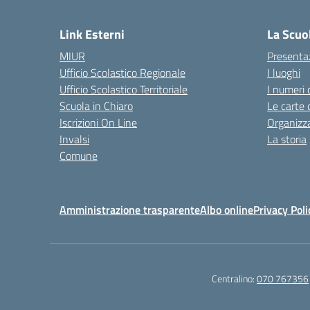
— 
Link Esterni
La Scuo
MIUR
Presenta
Ufficio Scolastico Regionale
I luoghi
Ufficio Scolastico Territoriale
I numeri 
Scuola in Chiaro
Le carte 
Iscrizioni On Line
Organizz
Invalsi
La storia
Comune
Amministrazione trasparente
Albo online
Privacy Poli
Centralino:
070 767356