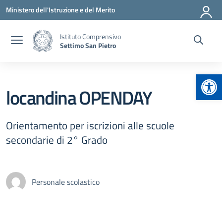
Vai ai contenuti
Vai al menu di navigazione
Vai al footer
Ministero dell'Istruzione e del Merito
Istituto Comprensivo
Settimo San Pietro
Apr
locandina OPENDAY
Orientamento per iscrizioni alle scuole
secondarie di 2° Grado
Personale scolastico