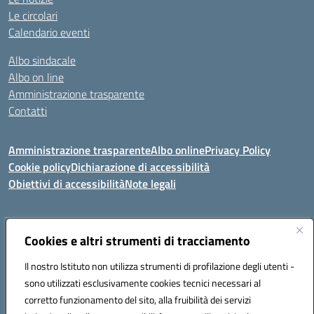
Le circolari
Calendario eventi
Albo sindacale
Albo on line
Amministrazione trasparente
Contatti
Amministrazione trasparente
Albo online
Privacy Policy
Cookie policy
Dichiarazione di accessibilità
Obiettivi di accessibilità
Note legali
Indirizzo:
Cookies e altri strumenti di tracciamento
Via Carducci Settimo San Pietro (CA)
Centralino:
070 767356
Email:
CAIC84700T@istruzione.it
Il nostro Istituto non utilizza strumenti di profilazione degli utenti -
Posta elettronica certificata (PEC):
CAIC84700T@pec.istruzione.it
sono utilizzati esclusivamente cookies tecnici necessari al
Codice fiscale: 92105840927
corretto funzionamento del sito, alla fruibilità dei servizi
Codice meccanografico:
CAIC84700T